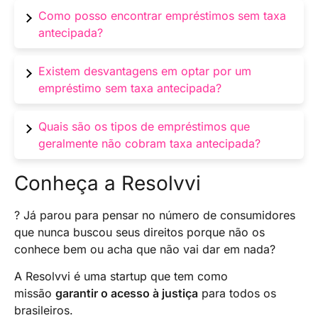
empréstimo.
Economia financeira, transparência nos custos,
Como posso encontrar empréstimos sem taxa
menor risco de endividamento e maior
antecipada?
flexibilidade financeira são algumas das
vantagens.
Em suma, pesquise online, compare instituições
Existem desvantagens em optar por um
financeiras, consulte diretamente os bancos e
empréstimo sem taxa antecipada?
verifique a reputação dos credores para
encontrar opções sem taxa antecipada.
Sim, algumas desvantagens incluem possíveis
Quais são os tipos de empréstimos que
taxas de juros mais altas, requisitos mais
geralmente não cobram taxa antecipada?
rigorosos de qualificação e menor flexibilidade
nos termos do empréstimo.
Empréstimos pessoais, empréstimos
Conheça a Resolvvi
consignados, empréstimos com garantia e
algumas opções de peer-to-peer lending são
? Já parou para pensar no número de consumidores
exemplos comuns de empréstimos que podem
que nunca buscou seus direitos porque não os
ser obtidos sem taxa antecipada.
conhece bem ou acha que não vai dar em nada?
A Resolvvi é uma startup que tem como
missão
garantir o acesso à justiça
para todos os
brasileiros.