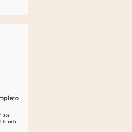
mpleto
m dos
l. E nada