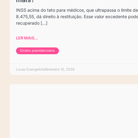
INSS acima do teto para médicos, que ultrapassa o limite d
8.475,55, dá direito à restituição. Esse valor excedente pod
recuperado [...]
LER MAIS...
Direito previdenciário
Lucas Evangelista
fevereiro 10, 2026