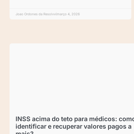
Joao Ordones da Resolvvi
março 4, 2026
INSS acima do teto para médicos: com
identificar e recuperar valores pagos a
mais?