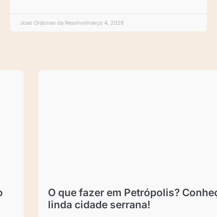
Joao Ordones da Resolvvi
março 4, 2026
o
O que fazer em Petrópolis? Conhe
linda cidade serrana!