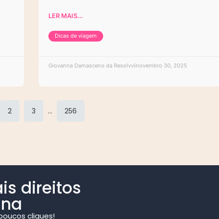
LER MAIS...
Dicas de viagem
Giovanna Damasceno da Resolvvi
novembro 30, 2025
2
3
…
256
s direitos
ina
oucos cliques!