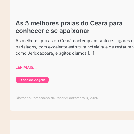
As 5 melhores praias do Ceará para
conhecer e se apaixonar
As melhores praias do Ceará contemplam tanto os lugares m
badalados, com excelente estrutura hoteleira e de restauran
como Jericoacoara, e agitos diurnos [...]
LER MAIS...
Dicas de viagem
Giovanna Damasceno da Resolvvi
dezembro 8, 2025