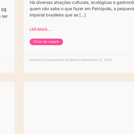
Há diversas atrações culturais, ecológicas e gastron
quem não sabe o que fazer em Petrópolis, a pequen
e R$
imperial brasileira que se [...]
e ser
LER MAIS...
Dicas de viagem
Giovanna Damasceno da Resolvvi
dezembro 9, 2025