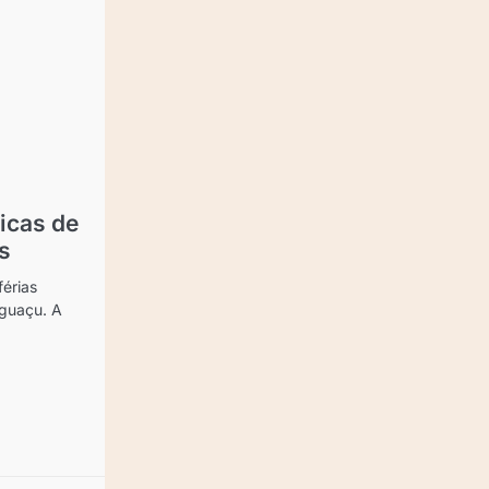
dicas de
s
férias
Iguaçu. A