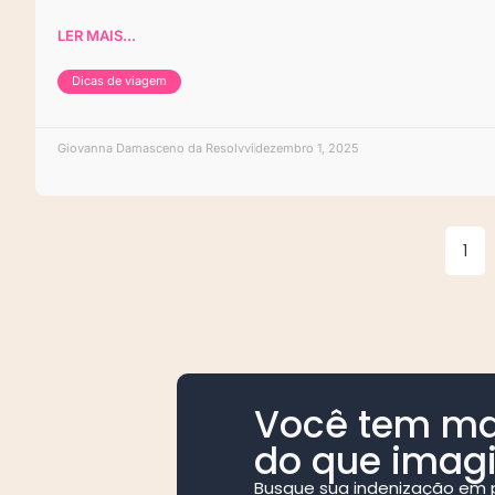
LER MAIS...
Dicas de viagem
Giovanna Damasceno da Resolvvi
dezembro 1, 2025
1
Você tem mai
do que imag
Busque sua indenização em p