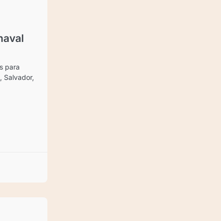
naval
s para
, Salvador,