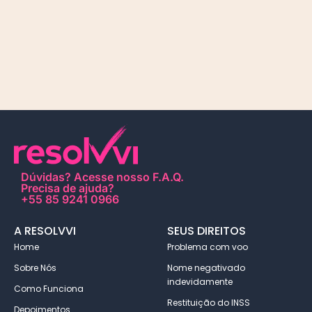
Dúvidas?
Acesse nosso F.A.Q
.
Precisa de ajuda?
+55 85 9241 0966
A RESOLVVI
SEUS DIREITOS
Home
Problema com voo
Sobre Nós
Nome negativado
indevidamente
Como Funciona
Restituição do INSS
Depoimentos