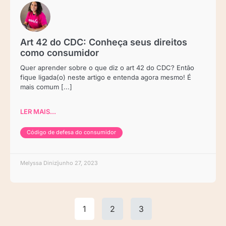
Art 42 do CDC: Conheça seus direitos
como consumidor
Quer aprender sobre o que diz o art 42 do CDC? Então
fique ligada(o) neste artigo e entenda agora mesmo! É
mais comum [...]
LER MAIS...
Código de defesa do consumidor
Melyssa Diniz
junho 27, 2023
1
2
3