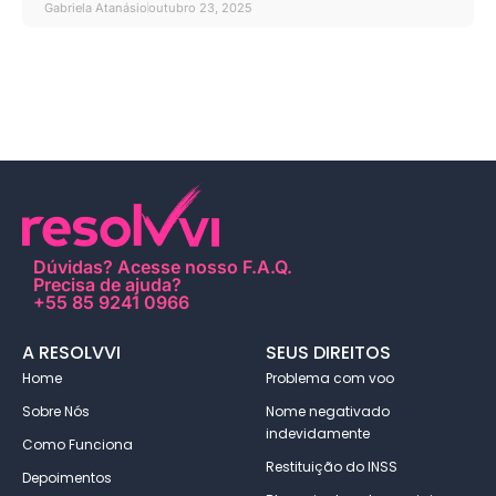
Gabriela Atanásio
outubro 23, 2025
Dúvidas?
Acesse nosso F.A.Q
.
Precisa de ajuda?
+55 85 9241 0966
A RESOLVVI
SEUS DIREITOS
Home
Problema com voo
Sobre Nós
Nome negativado
indevidamente
Como Funciona
Restituição do INSS
Depoimentos