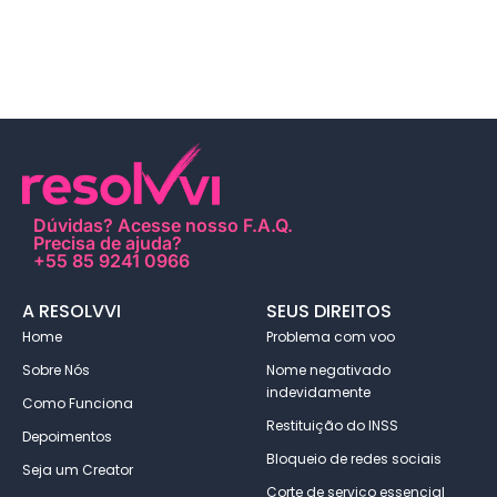
Dúvidas?
Acesse nosso F.A.Q
.
Precisa de ajuda?
+55 85 9241 0966
A RESOLVVI
SEUS DIREITOS
Home
Problema com voo
Sobre Nós
Nome negativado
indevidamente
Como Funciona
Restituição do INSS
Depoimentos
Bloqueio de redes sociais
Seja um Creator
Corte de serviço essencial