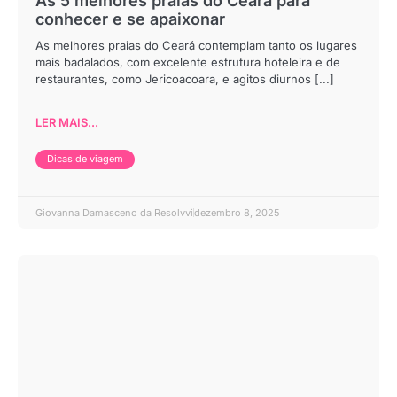
As 5 melhores praias do Ceará para
conhecer e se apaixonar
As melhores praias do Ceará contemplam tanto os lugares
mais badalados, com excelente estrutura hoteleira e de
restaurantes, como Jericoacoara, e agitos diurnos [...]
LER MAIS...
Dicas de viagem
Giovanna Damasceno da Resolvvi
dezembro 8, 2025