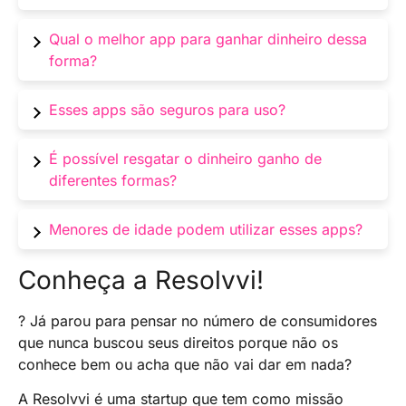
Sim, existem aplicativos confiáveis que
Qual o melhor app para ganhar dinheiro dessa
recompensam os usuários por assistir vídeos
forma?
Diversos apps são ótimas opções.
Esses apps são seguros para uso?
Analisaremos os melhores neste artigo, tais
como o
Swagbucks
,
Slidejoy
e
InboxDollars
.
Sim, desde que você escolha aplicativos
É possível resgatar o dinheiro ganho de
confiáveis e respeite suas políticas de uso.
diferentes formas?
Sim, muitos apps oferecem opções como
Menores de idade podem utilizar esses apps?
PayPal, cartões-presente e mais
Alguns aplicativos têm restrições de idade.
Conheça a Resolvvi!
Verifique as políticas antes de usar.
? Já parou para pensar no número de consumidores
que nunca buscou seus direitos porque não os
conhece bem ou acha que não vai dar em nada?
A Resolvvi é uma startup que tem como missão