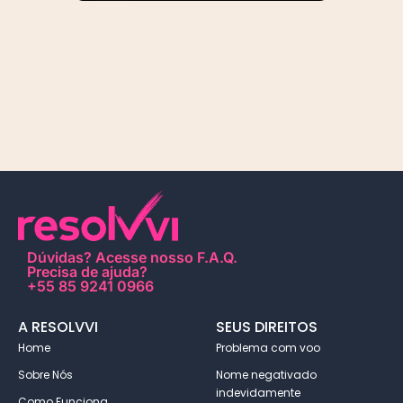
Dúvidas?
Acesse nosso F.A.Q
.
Precisa de ajuda?
+55 85 9241 0966
A RESOLVVI
SEUS DIREITOS
Home
Problema com voo
Sobre Nós
Nome negativado
indevidamente
Como Funciona