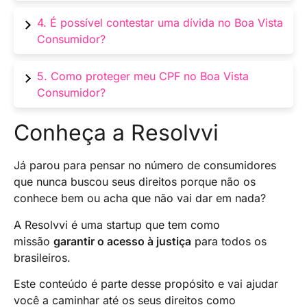
credoras.
Sim, é um dos principais birôs de crédito do
4. É possível contestar uma dívida no Boa Vista
Brasil, usado por empresas para análise de
Consumidor?
risco de crédito.
Sim. Caso identifique alguma negativação
5. Como proteger meu CPF no Boa Vista
indevida, é possível abrir uma contestação
Consumidor?
direto no portal.
Use senhas seguras, ative autenticação em
Conheça a Resolvvi
duas etapas e evite acessar o portal em redes
públicas.
Já parou para pensar no número de consumidores
que nunca buscou seus direitos porque não os
conhece bem ou acha que não vai dar em nada?
A Resolvvi é uma startup que tem como
missão
garantir o acesso à justiça
para todos os
brasileiros.
Este conteúdo é parte desse propósito e vai ajudar
você a caminhar até os seus direitos como