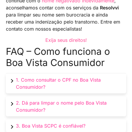
continue com o
nome negativado indevidamente
,
aconselhamos contar com os serviços da
Resolvvi
para limpar seu nome sem burocracia e ainda
receber uma indenização pelo transtorno. Entre em
contato com nossos especialistas!
Exija seus direitos!
FAQ – Como funciona o
Boa Vista Consumidor
1. Como consultar o CPF no Boa Vista
Consumidor?
Acesse o site oficial, crie uma conta gratuita e
2. Dá para limpar o nome pelo Boa Vista
consulte seu CPF com dados sobre dívidas,
Consumidor?
score e negativação.
Sim. O site oferece acordos para negociação
3. Boa Vista SCPC é confiável?
de dívidas diretamente com as empresas