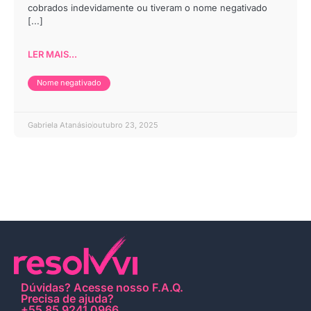
cobrados indevidamente ou tiveram o nome negativado
[...]
LER MAIS...
Nome negativado
Gabriela Atanásio
outubro 23, 2025
Dúvidas?
Acesse nosso F.A.Q
.
Precisa de ajuda?
+55 85 9241 0966