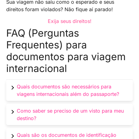
Sua viagem não saiu como o esperado e seus
direitos foram violados? Não fique aí parado!
Exija seus direitos!
FAQ (Perguntas
Frequentes) para
documentos para viagem
internacional
Quais documentos são necessários para
viagens internacionais além do passaporte?
Além do passaporte, é importante verificar os
Como saber se preciso de um visto para meu
requisitos do país de destino. Portanto, tenha
destino?
em mãos visto, autorização de viagem, carteira
de identidade, comprovantes financeiros e
Pesquise os requisitos de visto do país que
Quais são os documentos de identificação
documentos específicos do país.