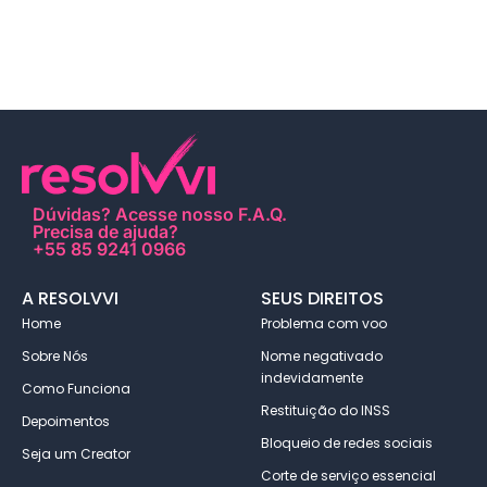
Dúvidas?
Acesse nosso F.A.Q
.
Precisa de ajuda?
+55 85 9241 0966
A RESOLVVI
SEUS DIREITOS
Home
Problema com voo
Sobre Nós
Nome negativado
indevidamente
Como Funciona
Restituição do INSS
Depoimentos
Bloqueio de redes sociais
Seja um Creator
Corte de serviço essencial