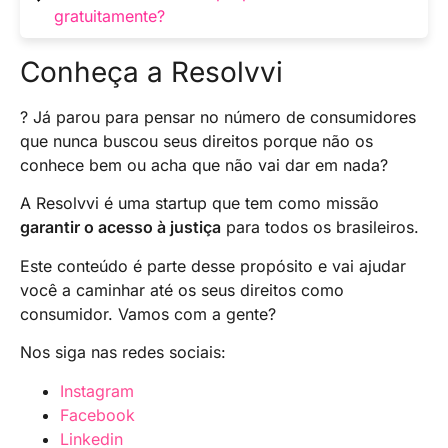
descobrir CPF pelo nome são ilegais e podem
gratuitamente?
ser fraudulentos. Recomenda-se evitar esses
serviços, pois podem colocar em risco tanto a
Sim, é possível consultar gratuitamente o seu
Conheça a Resolvvi
sua segurança quanto a privacidade de
próprio CPF por meio do site da Receita
terceiros.
Federal do Brasil. Eles oferecem um serviço
? Já parou para pensar no número de consumidores
gratuito de consulta de CPF que permite
que nunca buscou seus direitos porque não os
verificar a situação cadastral do documento.
conhece bem ou acha que não vai dar em nada?
A Resolvvi é uma startup que tem como missão
garantir o acesso à justiça
para todos os brasileiros.
Este conteúdo é parte desse propósito e vai ajudar
você a caminhar até os seus direitos como
consumidor. Vamos com a gente?
Nos siga nas redes sociais:
Instagram
Facebook
Linkedin