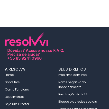
Dúvidas?
Acesse nosso F.A.Q
.
Precisa de ajuda?
+55 85 9241 0966
A RESOLVVI
SEUS DIREITOS
Home
Problema com voo
Sobre Nós
Nome negativado
indevidamente
Como Funciona
Restituição do INSS
Depoimentos
Bloqueio de redes sociais
Seja um Creator
Corte de serviço essencial