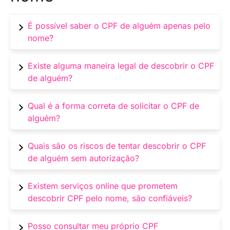
É possível saber o CPF de alguém apenas pelo
nome?
Não, não é possível obter o CPF de uma
Existe alguma maneira legal de descobrir o CPF
pessoa apenas pelo nome. O CPF é uma
de alguém?
informação pessoal e sigilosa, protegida por
leis de privacidade e segurança de dados.
Sim, há situações em que é permitido obter o
Qual é a forma correta de solicitar o CPF de
CPF de alguém, como por exemplo, se a
alguém?
pessoa autorizar expressamente a divulgação
dessa informação ou se houver uma ordem
A maneira correta de obter o CPF de alguém é
Quais são os riscos de tentar descobrir o CPF
judicial válida.
solicitando diretamente à pessoa em questão
de alguém sem autorização?
ou, em casos específicos, por meio de
procedimentos legais, como uma autorização
Tentar obter o CPF de alguém sem autorização
Existem serviços online que prometem
formal assinada.
pode ser considerado uma violação da
descobrir CPF pelo nome, são confiáveis?
privacidade e dos direitos da pessoa. Além
disso, pode configurar um crime de acesso
A maioria dos serviços online que promete
Posso consultar meu próprio CPF
ilegal a dados pessoais.