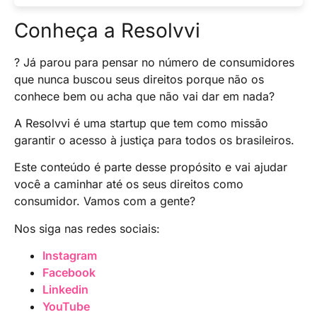
antecedência, utilizar comparadores de preços,
monitorar promoções de companhias aéreas e
Os meses mais baratos para viajar para o
Conheça a Resolvvi
agências de viagens, e considerar a
Nordeste são entre março e junho e agosto a
flexibilidade de datas para obter tarifas mais
novembro, que é quando ocorre a baixa
? Já parou para pensar no número de consumidores
acessíveis.
estação na região.
que nunca buscou seus direitos porque não os
conhece bem ou acha que não vai dar em nada?
A Resolvvi é uma startup que tem como missão
garantir o acesso à justiça para todos os brasileiros.
Este conteúdo é parte desse propósito e vai ajudar
você a caminhar até os seus direitos como
consumidor. Vamos com a gente?
Nos siga nas redes sociais:
Instagram
Facebook
Linkedin
YouTube