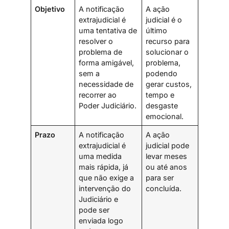
Objetivo
A notificação
A ação
extrajudicial é
judicial é o
uma tentativa de
último
resolver o
recurso para
problema de
solucionar o
forma amigável,
problema,
sem a
podendo
necessidade de
gerar custos,
recorrer ao
tempo e
Poder Judiciário.
desgaste
emocional.
Prazo
A notificação
A ação
extrajudicial é
judicial pode
uma medida
levar meses
mais rápida, já
ou até anos
que não exige a
para ser
intervenção do
concluída.
Judiciário e
pode ser
enviada logo