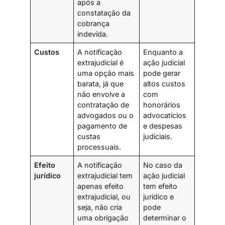
após a
constatação da
cobrança
indevida.
Custos
A notificação
Enquanto a
extrajudicial é
ação judicial
uma opção mais
pode gerar
barata, já que
altos custos
não envolve a
com
contratação de
honorários
advogados ou o
advocatícios
pagamento de
e despesas
custas
judiciais.
processuais.
Efeito
A notificação
No caso da
jurídico
extrajudicial tem
ação judicial
apenas efeito
tem efeito
extrajudicial, ou
jurídico e
seja, não cria
pode
uma obrigação
determinar o