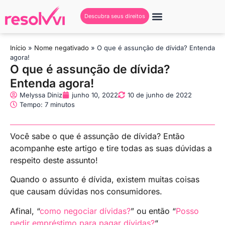
Descubra seus direitos
Início
»
Nome negativado
»
O que é assunção de dívida? Entenda
agora!
O que é assunção de dívida?
Entenda agora!
Melyssa Diniz
junho 10, 2022
10 de junho de 2022
Tempo: 7 minutos
Você sabe o que é assunção de dívida? Então
acompanhe este artigo e tire todas as suas dúvidas a
respeito deste assunto!
Quando o assunto é dívida, existem muitas coisas
que causam dúvidas nos consumidores.
Afinal, “
como negociar dívidas?
” ou então “
Posso
pedir empréstimo para pagar dívidas?
“