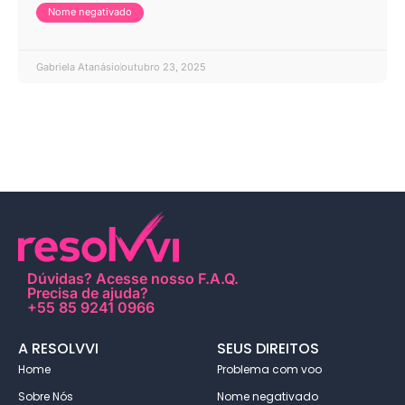
Nome negativado
Gabriela Atanásio
outubro 23, 2025
Dúvidas?
Acesse nosso F.A.Q
.
Precisa de ajuda?
+55 85 9241 0966
A RESOLVVI
SEUS DIREITOS
Home
Problema com voo
Sobre Nós
Nome negativado