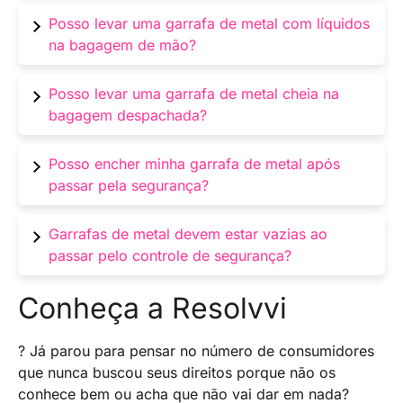
Sim, você pode levar uma garrafa de metal
Posso levar uma garrafa de metal com líquidos
vazia na bagagem de mão.
na bagagem de mão?
Sim, desde que cada recipiente contenha no
Posso levar uma garrafa de metal cheia na
máximo 100 ml de líquido e esteja em um saco
bagagem despachada?
plástico transparente de até 1 litro.
Sim, garrafas de metal cheias ou vazias podem
Posso encher minha garrafa de metal após
ir na bagagem despachada.
passar pela segurança?
Sim, você pode encher sua garrafa de metal em
Garrafas de metal devem estar vazias ao
estações de água dentro da área segura do
passar pelo controle de segurança?
aeroporto.
Sim, se estiverem na bagagem de mão, as
Conheça a Resolvvi
garrafas de metal devem estar vazias para
passar pelo controle de segurança.
? Já parou para pensar no número de consumidores
que nunca buscou seus direitos porque não os
conhece bem ou acha que não vai dar em nada?