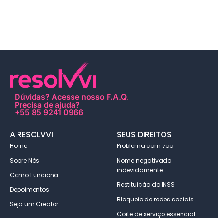
Dúvidas?
Acesse nosso F.A.Q
.
Precisa de ajuda?
+55 85 9241 0966
A RESOLVVI
SEUS DIREITOS
Home
Problema com voo
Sobre Nós
Nome negativado
indevidamente
Como Funciona
Restituição do INSS
Depoimentos
Bloqueio de redes sociais
Seja um Creator
Corte de serviço essencial