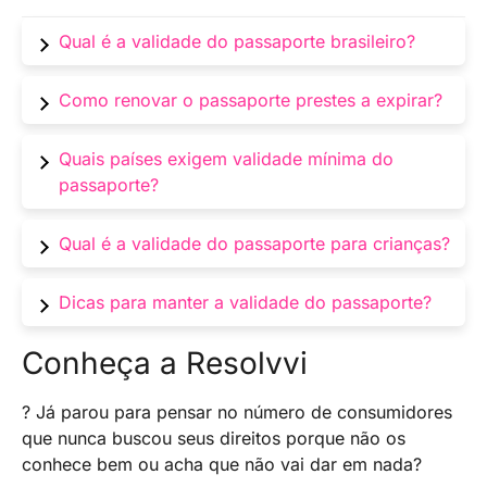
Qual é a validade do passaporte brasileiro?
A validade padrão é de 10 anos para adultos e
Como renovar o passaporte prestes a expirar?
varia para menores de idade.
Solicite a renovação online e agende um
Quais países exigem validade mínima do
atendimento na Polícia Federal.
passaporte?
Muitos países exigem que o passaporte tenha
Qual é a validade do passaporte para crianças?
pelo menos 6 meses de validade restante.
A validade varia de acordo com a idade da
Dicas para manter a validade do passaporte?
criança, sendo menor do que a dos adultos.
Sempre verifique a validade antes de viagens e
Conheça a Resolvvi
planeje a renovação com antecedência.
? Já parou para pensar no número de consumidores
que nunca buscou seus direitos porque não os
conhece bem ou acha que não vai dar em nada?