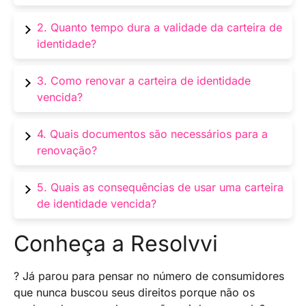
Sim, a carteira de identidade tem validade.
2. Quanto tempo dura a validade da carteira de
Então, a duração varia conforme a idade do
identidade?
portador.
Depende da idade. Para menores de 18 anos,
3. Como renovar a carteira de identidade
geralmente é válida por 5 anos. Porém, para
vencida?
maiores de 18, a validade pode ser de 10 anos.
Você precisa agendar um atendimento no
4. Quais documentos são necessários para a
órgão emissor, levar documentos necessários e
renovação?
pagar uma taxa, se aplicável.
Geralmente, são necessários: a carteira de
5. Quais as consequências de usar uma carteira
identidade antiga, uma foto recente,
de identidade vencida?
comprovante de residência e certidão de
nascimento ou casamento.
Você pode enfrentar problemas legais e
Conheça a Resolvvi
dificuldades para acessar serviços que exigem
um documento válido.
? Já parou para pensar no número de consumidores
que nunca buscou seus direitos porque não os