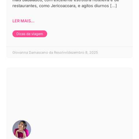
restaurantes, como Jericoacoara, e agitos diurnos [...]
LER MAIS...
Dicas de viagem
Giovanna Damasceno da Resolvvi
dezembro 8, 2025