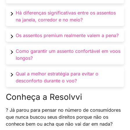
Considere o tipo de voo, preferências pessoais
Há diferenças significativas entre os assentos
e necessidades específicas, como proximidade
na janela, corredor e no meio?
com banheiros, visão panorâmica ou facilidade
de acesso.
Sim, cada local possui vantagens distintas. A
Os assentos premium realmente valem a pena?
janela oferece vista, o corredor facilita a
mobilidade, e o meio pode ser menos desejável
Depende das suas prioridades. Assentos
Como garantir um assento confortável em voos
para quem prefere espaço.
premium podem oferecer mais conforto,
longos?
espaço e privilégios, mas é importante avaliar
se os benefícios justificam o custo adicional.
Antecipe-se ao check-in para escolher assentos
Qual a melhor estratégia para evitar o
com mais espaço para as pernas. Considere
desconforto durante o voo?
assentos na frente, saídas de emergência ou
em filas com menos ocupação.
Escolha assentos alinhados com suas
Conheça a Resolvvi
necessidades. Se precisar levantar-se
frequentemente, opte pelo corredor. Para quem
? Já parou para pensar no número de consumidores
busca tranquilidade, a janela pode ser a melhor
que nunca buscou seus direitos porque não os
escolha.
conhece bem ou acha que não vai dar em nada?