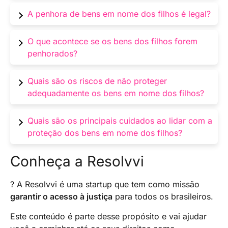
Os bens incluem imóveis, veículos, contas
A penhora de bens em nome dos filhos é legal?
bancárias, investimentos e outros ativos
registrados em seus nomes, desde que por
Sim, em certas circunstâncias, é legal penhorar
O que acontece se os bens dos filhos forem
ordem judicial.
bens que estão em registro no nome dos filhos.
penhorados?
No entanto, isso só ocorre em casos bem
específicos, como nas situações de fraude à
Se isso ocorrer, pode ocorrer a utilização deles
Quais são os riscos de não proteger
execução.
para quitar dívidas e obrigações financeiras
adequadamente os bens em nome dos filhos?
dos pais. Isso pode resultar na perda desses
bens pelos filhos.
Não proteger adequadamente os bens em
Quais são os principais cuidados ao lidar com a
nome dos filhos pode resultar na perda desses
proteção dos bens em nome dos filhos?
ativos em caso de penhora. Além disso, pode
comprometer o patrimônio familiar e dificultar a
Alguns cuidados importantes incluem realizar
Conheça a Resolvvi
garantia de um futuro financeiramente seguro
uma análise completa da situação financeira da
para os filhos.
família, conhecer a legislação vigente, adotar
? A Resolvvi é uma startup que tem como missão
estratégias adequadas de proteção patrimonial
garantir o acesso à justiça
para todos os brasileiros.
e revisar regularmente o planejamento para
Este conteúdo é parte desse propósito e vai ajudar
garantir sua eficácia contínua.