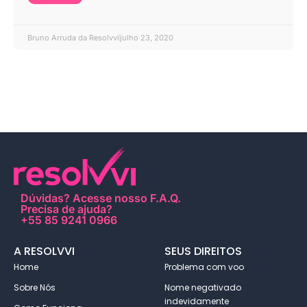
Bruno Arruda da Resolvvi
julho 23, 2020
Dúvidas?
Acesse nosso F.A.Q
.
Precisa de ajuda?
+55 85 9241 0966
A RESOLVVI
SEUS DIREITOS
Home
Problema com voo
Sobre Nós
Nome negativado
indevidamente