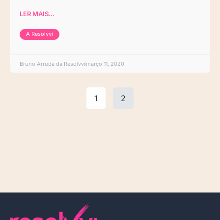
LER MAIS...
A Resolvvi
Bruno Arruda da Resolvvi
março 11, 2020
1
2