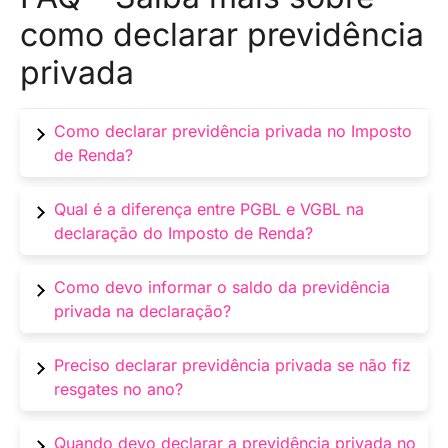
como declarar previdência
privada
Como declarar previdência privada no Imposto
de Renda?
No programa da Receita Federal, informe os
Qual é a diferença entre PGBL e VGBL na
valores investidos em PGBL na ficha
declaração do Imposto de Renda?
“Rendimentos Tributáveis Recebidos de Pessoa
Jurídica” e os rendimentos na ficha
Os valores investidos em PGBL podem ser
Como devo informar o saldo da previdência
“Rendimentos Sujeitos à Tributação
deduzidos do imposto de renda, enquanto os
privada na declaração?
Exclusiva/Definitiva”. Para VGBL, apenas
investimentos em VGBL não oferecem essa
informe os rendimentos.
vantagem na fase de acumulação.
Informe os saldos dos planos de previdência
Preciso declarar previdência privada se não fiz
privada na ficha “Bens e Direitos” do programa
resgates no ano?
da Receita Federal, utilizando o código
correspondente ao tipo de plano (código 36
Sim, mesmo que não tenha realizado resgates
Quando devo declarar a previdência privada no