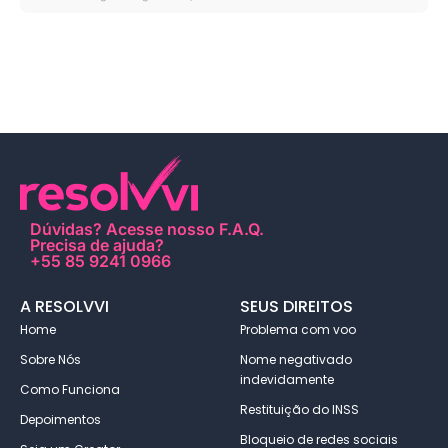
Dúvidas?
Acesse nosso F.A.Q
.
Precisa de ajuda?
+55 85 9241 0966
A RESOLVVI
SEUS DIREITOS
Home
Problema com voo
Sobre Nós
Nome negativado
indevidamente
Como Funciona
Restituição do INSS
Depoimentos
Bloqueio de redes sociais