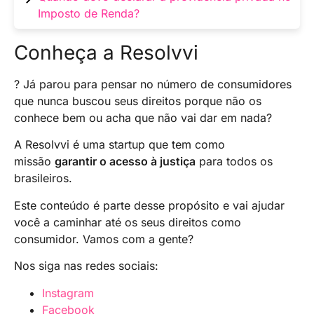
para PGBL e código 37 para VGBL).
no ano, é necessário informar os saldos dos
Imposto de Renda?
planos de previdência privada na declaração
de Imposto de Renda.
A declaração da previdência privada deve ser
Conheça a Resolvvi
feita anualmente, dentro do prazo estabelecido
pela Receita Federal para a entrega da
? Já parou para pensar no número de consumidores
declaração de Imposto de Renda.
que nunca buscou seus direitos porque não os
conhece bem ou acha que não vai dar em nada?
A Resolvvi é uma startup que tem como
missão
garantir o acesso à justiça
para todos os
brasileiros.
Este conteúdo é parte desse propósito e vai ajudar
você a caminhar até os seus direitos como
consumidor. Vamos com a gente?
Nos siga nas redes sociais:
Instagram
Facebook