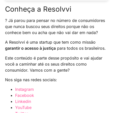
a privacidade dos outros é fundamental.
solicitados.
Para encontrar ou descobrir o CPF de uma
Conheça a Resolvvi
pessoa falecida você pode se dirigir a uma
unidade de atendimento da Receita Federal ou
? Já parou para pensar no número de consumidores
solicitar atendimento por e-mail.
que nunca buscou seus direitos porque não os
Para isso você precisará portar documentos
conhece bem ou acha que não vai dar em nada?
que comprovem a sua relação com o falecido.
A Resolvvi é uma startup que tem como missão
garantir o acesso à justiça
para todos os brasileiros.
Este conteúdo é parte desse propósito e vai ajudar
você a caminhar até os seus direitos como
consumidor. Vamos com a gente?
Nos siga nas redes sociais:
Instagram
Facebook
Linkedin
YouTube