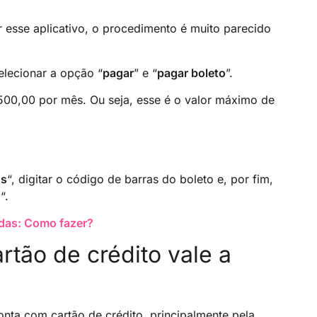
r esse aplicativo, o procedimento é muito parecido
selecionar a opção “
pagar
” e “
pagar boleto
”.
500,00 por mês. Ou seja, esse é o valor máximo de
os
“, digitar o código de barras do boleto e, por fim,
o
“.
adas: Como fazer?
rtão de crédito vale a
nta com cartão de crédito, principalmente pela