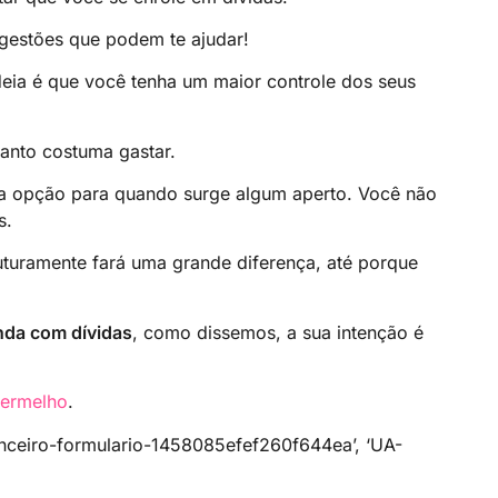
gestões que podem te ajudar!
ideia é que você tenha um maior controle dos seus
anto costuma gastar.
 opção para quando surge algum aperto. Você não
s.
uramente fará uma grande diferença, até porque
nda com dívidas
, como dissemos, a sua intenção é
vermelho
.
nceiro-formulario-1458085efef260f644ea’, ‘UA-