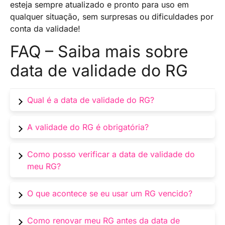
esteja sempre atualizado e pronto para uso em
qualquer situação, sem surpresas ou dificuldades por
conta da validade!
FAQ – Saiba mais sobre
data de validade do RG
Qual é a data de validade do RG?
A data de validade do RG é a data até a qual o
A validade do RG é obrigatória?
documento é considerado válido e legalmente
aceito.
Sim, ter um RG dentro do prazo de validade é
Como posso verificar a data de validade do
importante para evitar problemas legais e
meu RG?
identificação.
A data de validade está impressa no verso do
O que acontece se eu usar um RG vencido?
RG, geralmente perto da assinatura do titular.
Utilizar um RG vencido pode resultar em
Como renovar meu RG antes da data de