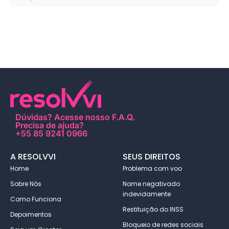
Dúvidas?
Acesse nosso F.A.Q
.
Precisa de ajuda?
+55 85 9241 0966
A RESOLVVI
SEUS DIREITOS
Home
Problema com voo
Sobre Nós
Nome negativado
indevidamente
Como Funciona
Restituição do INSS
Depoimentos
Bloqueio de redes sociais