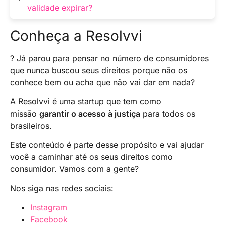
problemas em situações que exigem
validade expirar?
identificação, como viagens e transações
bancárias.
Para renovar, dirija-se ao órgão responsável
Conheça a Resolvvi
(como o Detran ou IML), apresente a
documentação necessária e solicite a
? Já parou para pensar no número de consumidores
atualização do RG.
que nunca buscou seus direitos porque não os
conhece bem ou acha que não vai dar em nada?
A Resolvvi é uma startup que tem como
missão
garantir o acesso à justiça
para todos os
brasileiros.
Este conteúdo é parte desse propósito e vai ajudar
você a caminhar até os seus direitos como
consumidor. Vamos com a gente?
Nos siga nas redes sociais:
Instagram
Facebook