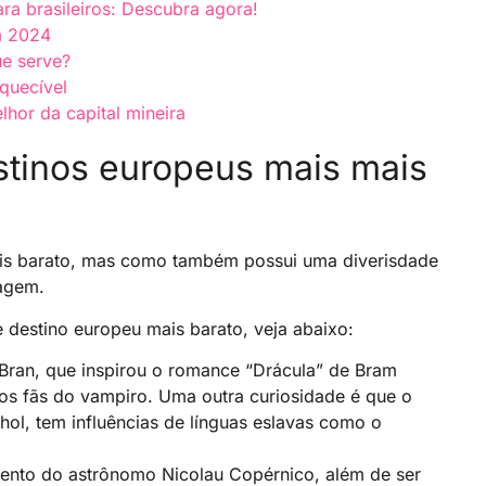
ra brasileiros: Descubra agora!
m 2024
ue serve?
quecível
hor da capital mineira
stinos europeus mais mais
ais barato, mas como também possui uma diverisdade
iagem.
destino europeu mais barato, veja abaixo:
ran, que inspirou o romance “Drácula” de Bram
os fãs do vampiro. Uma outra curiosidade é que o
hol, tem influências de línguas eslavas como o
mento do astrônomo Nicolau Copérnico, além de ser