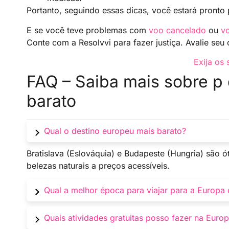
Portanto, seguindo essas dicas, você estará pronto 
E se você teve problemas com
voo cancelado
ou
v
Conte com a Resolvvi para fazer justiça. Avalie seu 
Exija os 
FAQ – Saiba mais sobre p
barato
Qual o destino europeu mais barato?
Bratislava (Eslováquia) e Budapeste (Hungria) são ó
belezas naturais a preços acessíveis.
Qual a melhor época para viajar para a Europa
Evite alta temporada (julho e agosto) e feriad
Quais atividades gratuitas posso fazer na Euro
costumam ter preços mais baixos e clima agrad