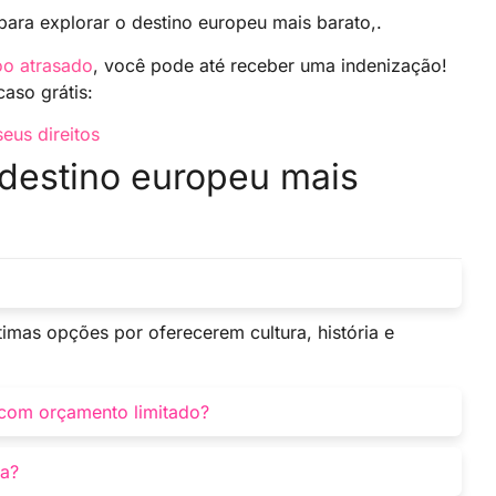
para explorar o destino europeu mais barato,.
oo atrasado
, você pode até receber uma indenização!
caso grátis:
seus direitos
 destino europeu mais
timas opções por oferecerem cultura, história e
 com orçamento limitado?
os. Assim como, Maio, junho, setembro e outubro
pa?
ável.