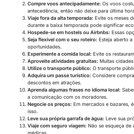
Compre voos antecipadamente:
Os voos cost
antecedência, então não deixe para última hor
Viaje fora da alta temporada:
Evite os meses de
durante a baixa temporada pode significar econ
Hospede-se em hostels ou Airbnbs:
Essas opç
Seja flexível com o seu roteiro:
Esteja aberto a
oportunidades.
Experimente a comida local:
Evite os restaurant
Aproveite atividades gratuitas:
Muitas cidades 
Utilize o transporte público:
O transporte públi
Adquira um passe turístico:
Considere comprar 
descontos em atrações.
Aprenda algumas frases no idioma local:
Saber
a comunicação com os moradores.
Negocie os preços:
Em mercados e bazares, é 
isso.
Leve sua própria garrafa de água:
Leve sua pró
Viaje com seguro viagem:
Não se esqueça de a
médicas.