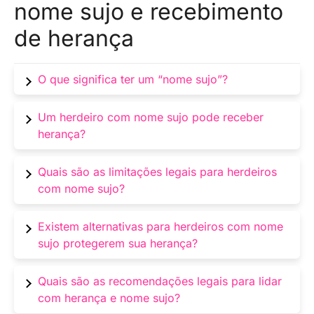
nome sujo e recebimento
de herança
O que significa ter um “nome sujo”?
Ter um “nome sujo” é uma expressão
Um herdeiro com nome sujo pode receber
popularmente usada para se referir a pessoas
herança?
com restrições financeiras ou problemas
relacionados a crédito, como dívidas em
Em geral, o fato de um herdeiro ter um “nome
Quais são as limitações legais para herdeiros
atraso, registros de inadimplência ou
sujo” não impede o recebimento da herança.
com nome sujo?
pendências judiciais.
No entanto, é importante estar ciente de que
existem limitações e restrições legais que
Embora seja possível receber herança mesmo
Existem alternativas para herdeiros com nome
podem afetar o patrimônio recebido, como o
com o nome sujo, o herdeiro não poderá
sujo protegerem sua herança?
impedimento de vender bens recebidos em
vender o bem recebido, como imóveis, por
herança.
exemplo.
Sim, existem alternativas para proteger a
Quais são as recomendações legais para lidar
herança de um herdeiro com nome sujo. Uma
com herança e nome sujo?
opção é criar uma estrutura de proteção, como