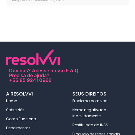
Melyssa Diniz
setembro 27, 2025
Dúvidas?
Acesse nosso F.A.Q
.
Precisa de ajuda?
+55 85 9241 0966
A RESOLVVI
SEUS DIREITOS
Home
Problema com voo
Sobre Nós
Nome negativado
indevidamente
Como Funciona
Restituição do INSS
Depoimentos
Bloqueio de redes sociais