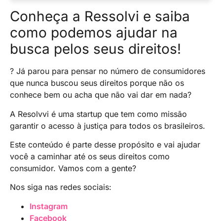
um planejamento sucessório ou uma fundação
É altamente recomendado que herdeiros com
Conheça a Ressolvi e saiba
familiar, que possa garantir a preservação do
nome sujo busquem orientação legal
como podemos ajudar na
patrimônio e evitar que ele seja diretamente
especializada para lidar com questões de
afetado pelas dívidas ou problemas financeiros
busca pelos seus direitos!
herança. Um advogado especializado em
do herdeiro.
direito sucessório poderá oferecer orientações
sobre como proteger o patrimônio e garantir
? Já parou para pensar no número de consumidores
que os direitos do herdeiro sejam respeitados
que nunca buscou seus direitos porque não os
dentro dos limites legais.
conhece bem ou acha que não vai dar em nada?
A Resolvvi é uma startup que tem como missão
garantir o acesso à justiça para todos os brasileiros.
Este conteúdo é parte desse propósito e vai ajudar
você a caminhar até os seus direitos como
consumidor. Vamos com a gente?
Nos siga nas redes sociais:
Instagram
Facebook