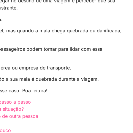
hegar no destino de uma viagem e perceber que sua
strante.
o.
vel, mas quando a mala chega quebrada ou danificada,
 passageiros podem tomar para lidar com essa
érea ou empresa de transporte.
ndo a sua mala é quebrada durante a viagem.
se caso. Boa leitura!
passo a passo
 situação?
 de outra pessoa
pouco