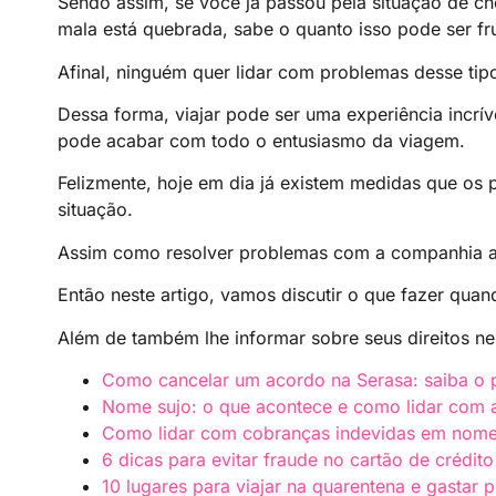
Sendo assim, se você já passou pela situação de c
mala está quebrada, sabe o quanto isso pode ser fru
Afinal, ninguém quer lidar com problemas desse tip
Dessa forma, viajar pode ser uma experiência incrí
pode acabar com todo o entusiasmo da viagem.
Felizmente, hoje em dia já existem medidas que os
situação.
Assim como resolver problemas com a companhia a
Então neste artigo, vamos discutir o que fazer qua
Além de também lhe informar sobre seus direitos nes
Como cancelar um acordo na Serasa: saiba o 
Nome sujo: o que acontece e como lidar com a
Como lidar com cobranças indevidas em nome
6 dicas para evitar fraude no cartão de crédito
10 lugares para viajar na quarentena e gastar 