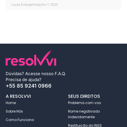
Lucas Evangelista
julho 7, 2025
Dúvidas?
Acesse nosso F.A.Q
.
Precisa de ajuda?
+55 85 9241 0966
A RESOLVVI
SEUS DIREITOS
Home
Problema com voo
Sobre Nós
Nome negativado
indevidamente
Como Funciona
Restituição do INSS