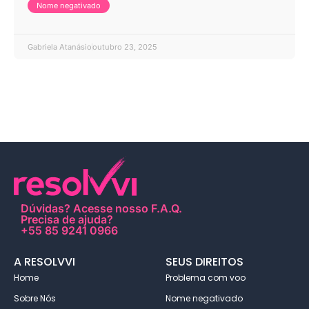
Nome negativado
Gabriela Atanásio
outubro 23, 2025
Dúvidas?
Acesse nosso F.A.Q
.
Precisa de ajuda?
+55 85 9241 0966
A RESOLVVI
SEUS DIREITOS
Home
Problema com voo
Sobre Nós
Nome negativado