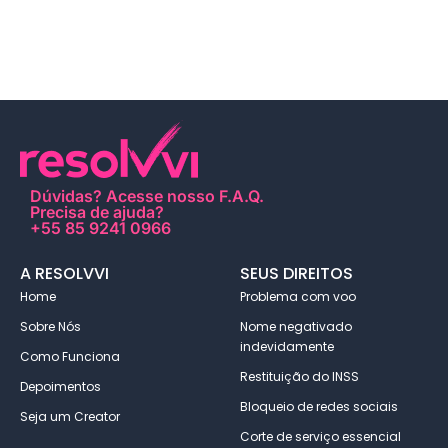
Dúvidas?
Acesse nosso F.A.Q
.
Precisa de ajuda?
+55 85 9241 0966
A RESOLVVI
SEUS DIREITOS
Home
Problema com voo
Sobre Nós
Nome negativado
indevidamente
Como Funciona
Restituição do INSS
Depoimentos
Bloqueio de redes sociais
Seja um Creator
Corte de serviço essencial