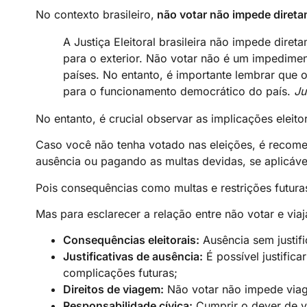
No contexto brasileiro,
não votar não impede diretam
A Justiça Eleitoral brasileira não impede dire
para o exterior. Não votar não é um impediment
países. No entanto, é importante lembrar que 
para o funcionamento democrático do país.
Ju
No entanto, é crucial observar as implicações eleitor
Caso você não tenha votado nas eleições, é recomend
ausência ou pagando as multas devidas, se aplicáve
Pois consequências como multas e restrições futura
Mas para esclarecer a relação entre não votar e viaj
Consequências eleitorais:
Ausência sem justifi
Justificativas de ausência:
É possível justific
complicações futuras;
Direitos de viagem:
Não votar não impede viage
Responsabilidade cívica:
Cumprir o dever de vo