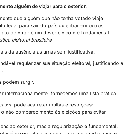
ente alguém de viajar para o exterior
:
tamente que alguém que não tenha votado viaje
o legal para sair do país ou entrar em outros
o ato de votar é um dever cívico e é fundamental
stiça eleitoral brasileira
ais da ausência às urnas sem justificativa.
ável regularizar sua situação eleitoral, justificando a
l.
s podem surgir.
ar internacionalmente, fornecemos uma lista prática:
cativa pode acarretar multas e restrições;
ar o não comparecimento às eleições para evitar
ns ao exterior, mas a regularização é fundamental;
tar é essencial para a democracia e a cidadania; e