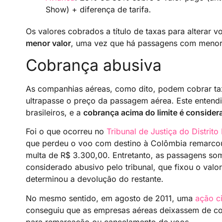
Show) + diferença de tarifa.
Os valores cobrados a título de taxas para alterar v
menor valor
, uma vez que há passagens com menor 
Cobrança abusiva
As companhias aéreas, como dito, podem cobrar tax
ultrapasse o preço da passagem aérea. Este entend
brasileiros, e a
cobrança acima do limite é consider
Foi o que ocorreu no
Tribunal de Justiça do Distrito
que perdeu o voo com destino à Colômbia remarcou
multa de R$ 3.300,00. Entretanto, as passagens som
considerado abusivo pelo tribunal, que fixou o va
determinou a devolução do restante.
No mesmo sentido, em agosto de 2011, uma
ação ci
conseguiu que as empresas aéreas deixassem de co
para remarcação ou cancelamento de voos.