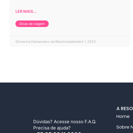
LER MAIS...
Dicas de viagem
Giovanna Damasceno da Resolvvi
setembro 1, 2023
A RESO
Home
Dúvidas?
Acesse nosso F.A.Q
.
Sobre 
Precisa de ajuda?