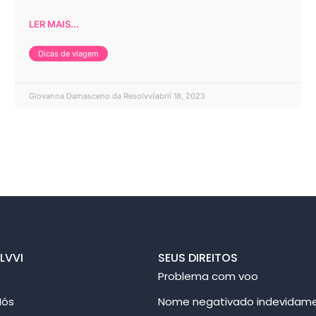
LER MAIS...
Dicas de viagem
Giovanna Damasceno da Resolvvi
abril 18, 2023
LVVI
SEUS DIREITOS
Problema com voo
Nós
Nome negativado indevidam