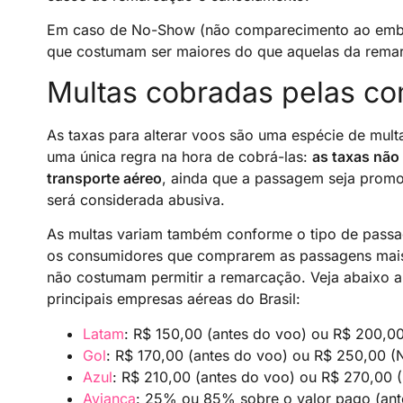
Em caso de No-Show (não comparecimento ao embar
que costumam ser maiores do que aquelas da rema
Multas cobradas pelas c
As taxas para alterar voos são uma espécie de mul
uma única regra na hora de cobrá-las:
as taxas não
transporte aéreo
, ainda que a passagem seja promo
será considerada abusiva.
As multas variam também conforme o tipo de passa
os consumidores que comprarem as passagens mais 
não costumam permitir a remarcação. Veja abaixo al
principais empresas aéreas do Brasil:
Latam
: R$ 150,00 (antes do voo) ou R$ 200,00
Gol
: R$ 170,00 (antes do voo) ou R$ 250,00 (N
Azul
: R$ 210,00 (antes do voo) ou R$ 270,00 (
Avianca
: 25% ou 85% sobre o valor pago (an