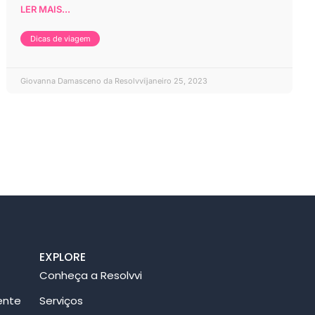
LER MAIS...
Dicas de viagem
Giovanna Damasceno da Resolvvi
janeiro 25, 2023
EXPLORE
Conheça a Resolvvi
ente
Serviços