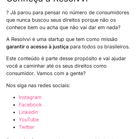
aérea para reagendar o voo, solicitar
aplicáveis.
reembolso, procurar voos alternativos com
? Já parou para pensar no número de consumidores
outras companhias aéreas ou considerar o uso
que nunca buscou seus direitos porque não os
de outros meios de transporte, assim como
conhece bem ou acha que não vai dar em nada?
trem ou ônibus.
A Resolvvi é uma startup que tem como missão
garantir o acesso à justiça
para todos os brasileiros.
Este conteúdo é parte desse propósito e vai ajudar
você a caminhar até os seus direitos como
consumidor. Vamos com a gente?
Nos siga nas redes sociais:
Instagram
Facebook
Linkedin
YouTube
Twitter