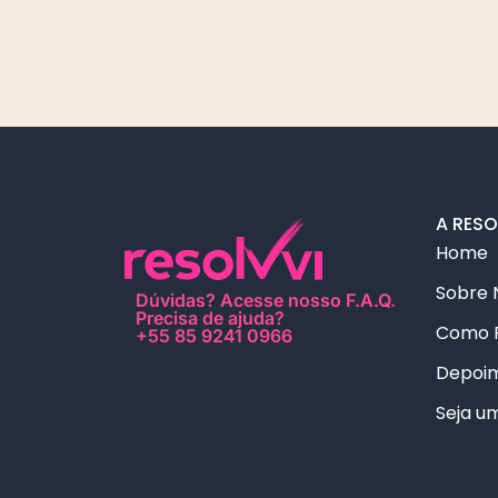
A RESO
Home
Sobre 
Dúvidas?
Acesse nosso F.A.Q
.
Precisa de ajuda?
Como 
+55 85 9241 0966
Depoi
Seja u