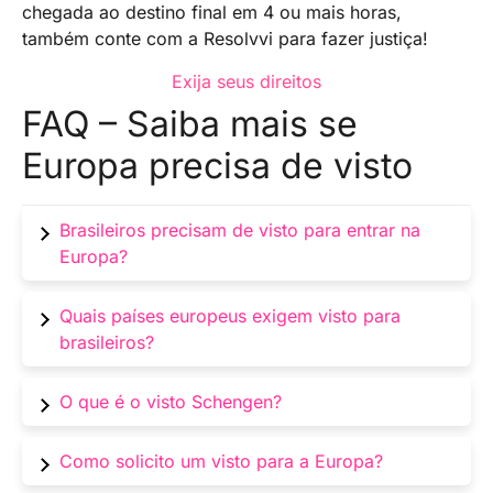
chegada ao destino final em 4 ou mais horas,
também conte com a Resolvvi para fazer justiça!
Exija seus direitos
FAQ – Saiba mais se
Europa precisa de visto
Brasileiros precisam de visto para entrar na
Europa?
Em alguns países sim, especialmente fora da
Quais países europeus exigem visto para
área Schengen. Confira os requisitos
brasileiros?
específicos.
Países como Rússia e Reino Unido exigem
O que é o visto Schengen?
visto. Outros, dentro da área Schengen, não
exigem para curtas estadias.
É um visto que permite circular por 26 países
Como solicito um visto para a Europa?
europeus por até 90 dias a cada 180 dias.