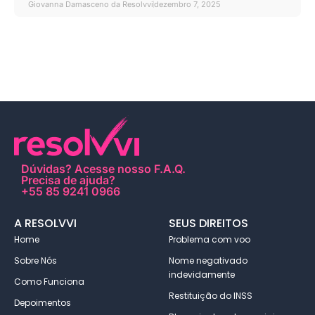
Giovanna Damasceno da Resolvvi
dezembro 7, 2025
Dúvidas?
Acesse nosso F.A.Q
.
Precisa de ajuda?
+55 85 9241 0966
A RESOLVVI
SEUS DIREITOS
Home
Problema com voo
Sobre Nós
Nome negativado
indevidamente
Como Funciona
Restituição do INSS
Depoimentos