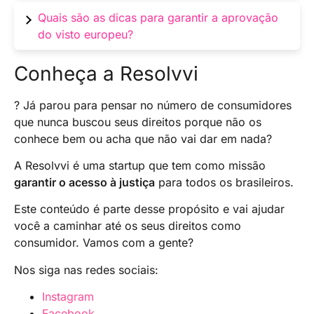
Prepare a documentação necessária e aplique
Quais são as dicas para garantir a aprovação
através dos consulados ou embaixadas dos
do visto europeu?
países que exigem o visto.
Tenha todos os documentos em ordem, seja
Conheça a Resolvvi
claro na entrevista e mostre vínculos com o
Brasil.
? Já parou para pensar no número de consumidores
que nunca buscou seus direitos porque não os
conhece bem ou acha que não vai dar em nada?
A Resolvvi é uma startup que tem como missão
garantir o acesso à justiça
para todos os brasileiros.
Este conteúdo é parte desse propósito e vai ajudar
você a caminhar até os seus direitos como
consumidor. Vamos com a gente?
Nos siga nas redes sociais:
Instagram
Facebook