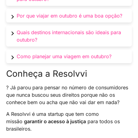
especiais.
Parques temáticos, praias tranquilas e cidades
Por que viajar em outubro é uma boa opção?
com atrações para todas as idades são ótimas
opções para famílias.
Clima agradável, preços acessíveis e menos
Quais destinos internacionais são ideais para
turistas tornam outubro um ótimo mês para
outubro?
viajar.
Cidades europeias, ilhas do Caribe e destinos
Como planejar uma viagem em outubro?
asiáticos oferecem ótimas condições em
outubro.
Pesquise sobre o clima, eventos locais, e
Conheça a Resolvvi
reserve com antecedência para economizar e
garantir a melhor experiência.
? Já parou para pensar no número de consumidores
que nunca buscou seus direitos porque não os
conhece bem ou acha que não vai dar em nada?
A Resolvvi é uma startup que tem como
missão
garantir o acesso à justiça
para todos os
brasileiros.