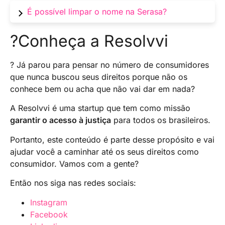
impacto negativo na sua reputação financeira.
e financiamentos. Além disso, pode impactar
O tempo em que o nome fica sujo na Serasa
É possível limpar o nome na Serasa?
negativamente seu histórico de crédito,
varia de acordo com a dívida e a política de
dificultando futuras transações financeiras e a
cada empresa credora. Geralmente, após o
Sim, é possível limpar o nome na Serasa. Isso
?Conheça a Resolvvi
obtenção de condições favoráveis em
pagamento da dívida, a empresa tem o prazo
pode ser feito pagando as dívidas em atraso,
negociações.
de até cinco dias úteis para informar a Serasa
negociando acordos de pagamento, solicitando
? Já parou para pensar no número de consumidores
sobre a regularização, mas o tempo para que
a exclusão da dívida após cinco anos da data
que nunca buscou seus direitos porque não os
isso seja atualizado no sistema pode levar
de vencimento ou por meio de ações judiciais
conhece bem ou acha que não vai dar em nada?
alguns dias adicionais.
em casos de cobranças indevidas.
A Resolvvi é uma startup que tem como missão
garantir o acesso à justiça
para todos os brasileiros.
Portanto, este conteúdo é parte desse propósito e vai
ajudar você a caminhar até os seus direitos como
consumidor. Vamos com a gente?
Então nos siga nas redes sociais:
Instagram
Facebook