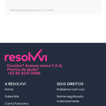
Gabriela Atanásio
outubro 23, 2025
Dúvidas?
Acesse nosso F.A.Q
.
Precisa de ajuda?
+55 85 9241 0966
A RESOLVVI
SEUS DIREITOS
Home
Problema com voo
Sobre Nós
Nome negativado
indevidamente
Como Funciona