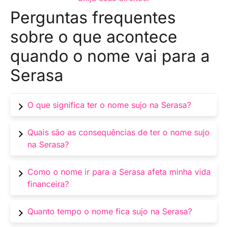
Perguntas frequentes
sobre o que acontece
quando o nome vai para a
Serasa
O que significa ter o nome sujo na Serasa?
Ter o nome sujo na Serasa significa que seu
Quais são as consequências de ter o nome sujo
histórico de crédito foi negativado nessa
na Serasa?
instituição de proteção ao crédito devido a
dívidas não pagas ou inadimplência, o que
Ter o nome sujo na Serasa pode resultar em
Como o nome ir para a Serasa afeta minha vida
pode afetar negativamente suas oportunidades
restrições de crédito, dificuldades para obter
financeira?
financeiras.
empréstimos, aumento das taxas de juros,
restrições para abrir contas bancárias,
Ter o nome sujo na Serasa pode dificultar o
Quanto tempo o nome fica sujo na Serasa?
problemas para adquirir cartões de crédito e
acesso a crédito, como empréstimos pessoais