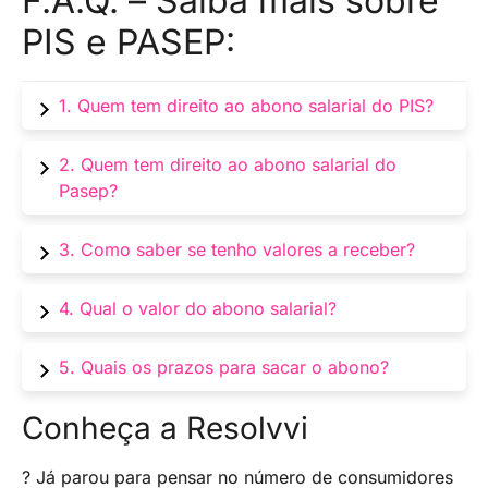
F.A.Q. – Saiba mais sobre
PIS e PASEP:
1. Quem tem direito ao abono salarial do PIS?
Trabalhadores com carteira assinada que
2. Quem tem direito ao abono salarial do
receberam até R$ 2.645,75 por mês no ano-
Pasep?
base.
Servidores públicos que trabalharam no ano-
3. Como saber se tenho valores a receber?
base.
Consulte o site da Caixa (PIS) ou Banco do
4. Qual o valor do abono salarial?
Brasil (Pasep) com seu CPF e senha.
Varia de acordo com o tempo de serviço no
5. Quais os prazos para sacar o abono?
ano-base.
Consulte o calendário de pagamento anual
Conheça a Resolvvi
presente neste artigo.
? Já parou para pensar no número de consumidores