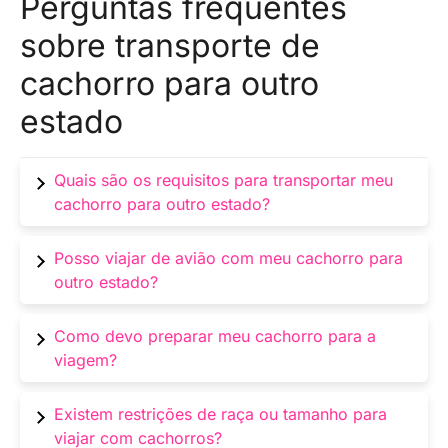
Perguntas frequentes
sobre transporte de
cachorro para outro
estado
Quais são os requisitos para transportar meu
cachorro para outro estado?
Os requisitos podem variar de estado para
Posso viajar de avião com meu cachorro para
estado. Geralmente, você precisará de um
outro estado?
certificado de saúde atualizado do veterinário,
documentos de vacinação em dia (incluindo a
Sim, muitas companhias aéreas permitem que
Como devo preparar meu cachorro para a
vacina contra a raiva), e em alguns casos,
você viaje com seu cachorro. No entanto,
viagem?
autorizações específicas.
verifique as políticas da companhia aérea,
tamanho do cachorro e caixa de transporte
Prepare seu cachorro gradualmente,
Existem restrições de raça ou tamanho para
necessária.
acostumando-o com a caixa de transporte ou
viajar com cachorros?