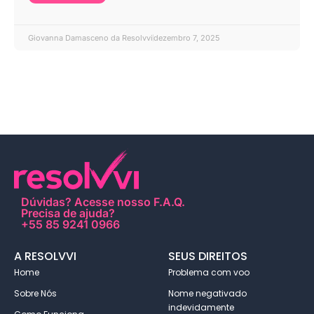
Giovanna Damasceno da Resolvvi
dezembro 7, 2025
Dúvidas?
Acesse nosso F.A.Q
.
Precisa de ajuda?
+55 85 9241 0966
A RESOLVVI
SEUS DIREITOS
Home
Problema com voo
Sobre Nós
Nome negativado
indevidamente