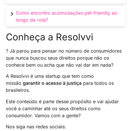
cinto de segurança, isto é, mantenha-o
confortável, atualize as vacinas e leve itens
Em suma, algumas companhias aéreas podem
Como encontro acomodações pet-friendly ao
familiares para a viagem.
impor restrições de raça ou tamanho. Verifique
longo da rota?
as políticas da companhia aérea e as
regulamentações estaduais ou locais.
Use sites e aplicativos de reserva de hotéis
Conheça a Resolvvi
com filtros “pet-friendly”. Além disso, entre em
contato com os hotéis com antecedência para
? Já parou para pensar no número de consumidores
confirmar suas políticas.
que nunca buscou seus direitos porque não os
conhece bem ou acha que não vai dar em nada?
A Resolvvi é uma startup que tem como
missão
garantir o acesso à justiça
para todos os
brasileiros.
Este conteúdo é parte desse propósito e vai ajudar
você a caminhar até os seus direitos como
consumidor. Vamos com a gente?
Nos siga nas redes sociais: