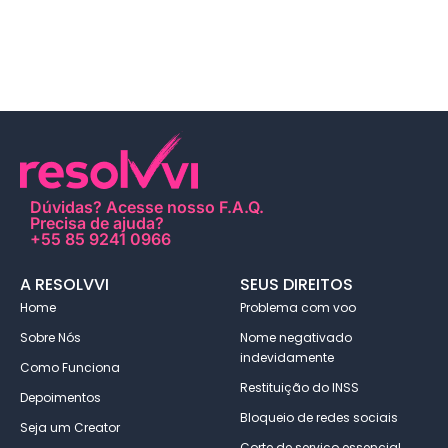
Dúvidas?
Acesse nosso F.A.Q
.
Precisa de ajuda?
+55 85 9241 0966
A RESOLVVI
SEUS DIREITOS
Home
Problema com voo
Sobre Nós
Nome negativado
indevidamente
Como Funciona
Restituição do INSS
Depoimentos
Bloqueio de redes sociais
Seja um Creator
Corte de serviço essencial