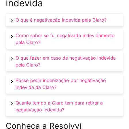
indevida
O que é negativação indevida pela Claro?
É quando a Claro registra uma dívida no seu
Como saber se fui negativado indevidamente
CPF de forma errada, como cobrança de um
pela Claro?
serviço não contratado ou já pago.
Consulte seu CPF em sites como Serasa ou
O que fazer em caso de negativação indevida
SPC. Se houver dívidas da Claro que você não
pela Claro?
reconhece, pode ser negativação indevida.
Entre em contato com a Claro, peça a retirada
Posso pedir indenização por negativação
imediata e guarde os protocolos. Se não
indevida da Claro?
resolver, registre reclamação no Procon ou
entre com ação judicial.
Sim. A negativação indevida pode gerar danos
Quanto tempo a Claro tem para retirar a
morais.
negativação indevida?
Após o reconhecimento do erro, a Claro deve
Conheça a Resolvvi