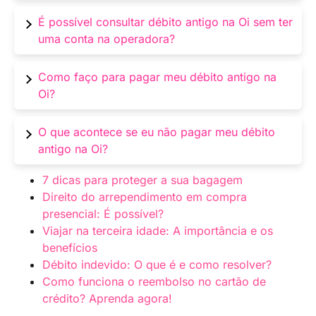
há algum tempo.
Para consultar débito antigo na Oi pelo CPF, o
É possível consultar débito antigo na Oi sem ter
cliente deve seguir os passos descritos neste
uma conta na operadora?
guia completo, que incluem acessar o site da
Oi, fazer login na área do cliente e acessar a
Não é possível consultar débito antigo na Oi
Como faço para pagar meu débito antigo na
aba de contas e pagamentos.
sem estar cadastrado na operadora. Para
Oi?
realizar a consulta, é necessário possuir um
cadastro e login na área do cliente.
Para pagar o débito antigo na Oi, o cliente deve
O que acontece se eu não pagar meu débito
seguir as instruções fornecidas pela operadora,
antigo na Oi?
que podem ser acessadas na área do cliente ou
por meio do atendimento telefônico.
Se o cliente não pagar seu débito antigo na Oi,
7 dicas para proteger a sua bagagem
a operadora pode incluir o nome do cliente em
Direito do arrependimento em compra
órgãos de proteção ao crédito, o que pode
presencial: É possível?
prejudicar o acesso a créditos e financiamentos
Viajar na terceira idade: A importância e os
no futuro.
benefícios
Débito indevido: O que é e como resolver?
Como funciona o reembolso no cartão de
crédito? Aprenda agora!