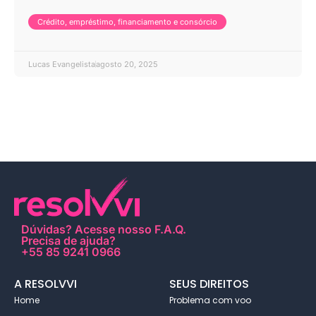
Crédito, empréstimo, financiamento e consórcio
Lucas Evangelista
agosto 20, 2025
Dúvidas?
Acesse nosso F.A.Q
.
Precisa de ajuda?
+55 85 9241 0966
A RESOLVVI
SEUS DIREITOS
Home
Problema com voo