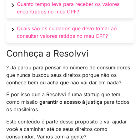
Não, pois todos os serviços oferecidos pelo
Quanto tempo leva para receber os valores
de nascimento, por exemplo.
Valores a Receber são gratuitos.
encontrados no meu CPF?
Isso depende de cada tipo de solicitação, mas
Quais são os cuidados que devo tomar ao
após solicitar a devolução dos valores, o
consultar valores retidos no meu CPF?
tempo estimado para recebimento pode
ocorrer por volta de 12 dias úteis.
Evite clicar em links suspeitos enviados por e-
Conheça a Resolvvi
mail, SMS, WhatsApp ou Telegram. Além disso,
nunca forneça senhas a terceiros e verifique
? Já parou para pensar no número de consumidores
sempre a autenticidade do site antes de inserir
que nunca buscou seus direitos porque não os
suas informações pessoais.
conhece bem ou acha que não vai dar em nada?
É por isso que a Resolvvi é uma startup que tem
como missão
garantir o acesso à justiça
para todos
os brasileiros.
Este conteúdo é parte desse propósito e vai ajudar
você a caminhar até os seus direitos como
consumidor. Vamos com a gente?