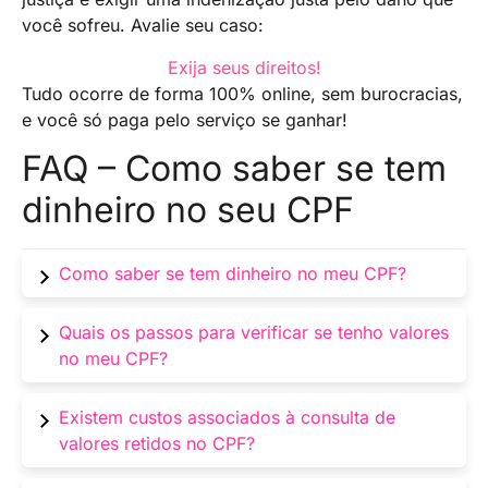
você sofreu. Avalie seu caso:
Exija seus direitos!
Tudo ocorre de forma 100% online, sem burocracias,
e você só paga pelo serviço se ganhar!
FAQ – Como saber se tem
dinheiro no seu CPF
Como saber se tem dinheiro no meu CPF?
Você pode verificar se há dinheiro vinculado ao
Quais os passos para verificar se tenho valores
seu CPF utilizando o serviço Valores a Receber,
no meu CPF?
fornecido pelo Banco Central do Brasil.
Para realizar a verificação, então você
Existem custos associados à consulta de
precisará acessar o site
valores retidos no CPF?
https://valoresareceber.bcb.gov.br
e inserir
suas informações pessoais, como CPF e data