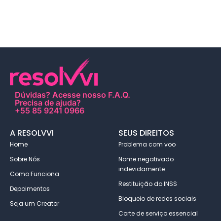
Dúvidas?
Acesse nosso F.A.Q
.
Precisa de ajuda?
+55 85 9241 0966
A RESOLVVI
SEUS DIREITOS
Home
Problema com voo
Sobre Nós
Nome negativado
indevidamente
Como Funciona
Restituição do INSS
Depoimentos
Bloqueio de redes sociais
Seja um Creator
Corte de serviço essencial