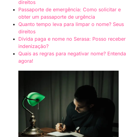
direitos
Passaporte de emergência: Como solicitar e
obter um passaporte de urgência
Quanto tempo leva para limpar o nome? Seus
direitos
Dívida paga e nome no Serasa: Posso receber
indenização?
Quais as regras para negativar nome? Entenda
agora!