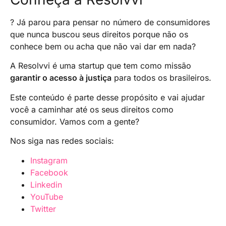
parcelamentos que facilitam o pagamento.
reflete seu histórico financeiro. Assim,
4. Aguarde o prazo de 5 dias úteis para ter o
mantenha pagamentos em dia para aumentar
nome limpo
? Já parou para pensar no número de consumidores
seu Score.
que nunca buscou seus direitos porque não os
conhece bem ou acha que não vai dar em nada?
A Resolvvi é uma startup que tem como missão
garantir o acesso à justiça
para todos os brasileiros.
Este conteúdo é parte desse propósito e vai ajudar
você a caminhar até os seus direitos como
consumidor. Vamos com a gente?
Nos siga nas redes sociais:
Instagram
Facebook
Linkedin
YouTube
Twitter