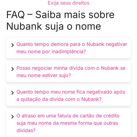
Exija seus direitos
FAQ – Saiba mais sobre
Nubank suja o nome
Quanto tempo demora para o Nubank negativar
meu nome por inadimplência?
O Nubank normalmente inicia o processo de
Posso negociar minha dívida com o Nubank se
negativação após 60 dias de atraso no
meu nome estiver sujo?
pagamento.
Sim, o Nubank oferece opções de negociação
Quanto tempo meu nome fica negativado após
de dívidas para ajudar os clientes a
a quitação da dívida com o Nubank?
regularizarem sua situação.
Após a quitação da dívida, o Nubank costuma
O atraso em uma fatura de cartão de crédito
retirar a restrição de crédito em até 5 dias úteis.
suja meu nome da mesma forma que outras
dívidas?