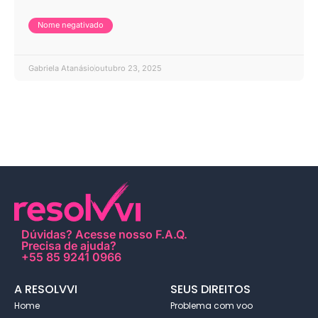
Nome negativado
Gabriela Atanásio
outubro 23, 2025
Dúvidas?
Acesse nosso F.A.Q
.
Precisa de ajuda?
+55 85 9241 0966
A RESOLVVI
SEUS DIREITOS
Home
Problema com voo