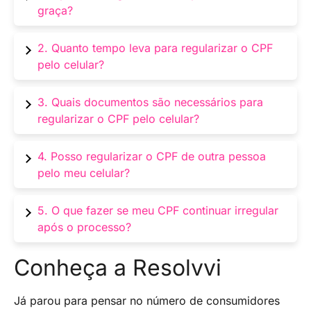
graça?
Sim, a regularização pode ser feita
2. Quanto tempo leva para regularizar o CPF
gratuitamente pelo site da Receita Federal
pelo celular?
usando seu celular.
Geralmente, a regularização pode ser quase
3. Quais documentos são necessários para
instantânea para casos simples. Em outros,
regularizar o CPF pelo celular?
pode levar alguns dias úteis.
RG, Título de Eleitor e comprovante de
4. Posso regularizar o CPF de outra pessoa
residência são os principais documentos.
pelo meu celular?
Sim, mas você precisará dos documentos e
5. O que fazer se meu CPF continuar irregular
dados da pessoa para preencher o formulário.
após o processo?
Se o problema persistir, entre em contato com
Conheça a Resolvvi
a Receita Federal para verificar a situação.
Já parou para pensar no número de consumidores