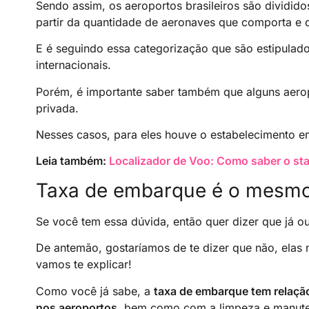
Sendo assim, os aeroportos brasileiros são divididos
partir da quantidade de aeronaves que comporta e 
E é seguindo essa categorização que são estipulad
internacionais.
Porém, é importante saber também que alguns aeropo
privada.
Nesses casos, para eles houve o estabelecimento e
Leia também:
Localizador de Voo: Como saber o st
Taxa de embarque é o mesmo 
Se você tem essa dúvida, então quer dizer que já ou
De antemão, gostaríamos de te dizer que não, elas
vamos te explicar!
Como você já sabe, a
taxa de embarque tem relação
nos aeroportos
, bem como com a limpeza e manut