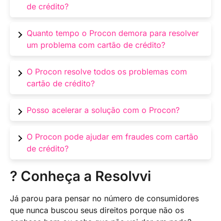
de crédito?
O Procon auxilia em problemas como
Quanto tempo o Procon demora para resolver
cobranças indevidas, fraudes e estornos,
um problema com cartão de crédito?
buscando uma solução junto à operadora.
O tempo varia, mas o Procon geralmente busca
O Procon resolve todos os problemas com
soluções rápidas, podendo levar algumas
cartão de crédito?
semanas ou meses, dependendo do caso.
O Procon atua em situações como fraudes,
Posso acelerar a solução com o Procon?
cobranças não autorizadas e abusos de taxa,
mas não pode interferir em todas as questões
Sim, reunir documentos como faturas,
O Procon pode ajudar em fraudes com cartão
contratuais.
comprovantes e contratos pode agilizar o
de crédito?
processo.
Sim, o Procon pode mediar casos de fraudes,
? Conheça a Resolvvi
orientando sobre o melhor caminho para
resolver o problema junto à operadora.
Já parou para pensar no número de consumidores
que nunca buscou seus direitos porque não os